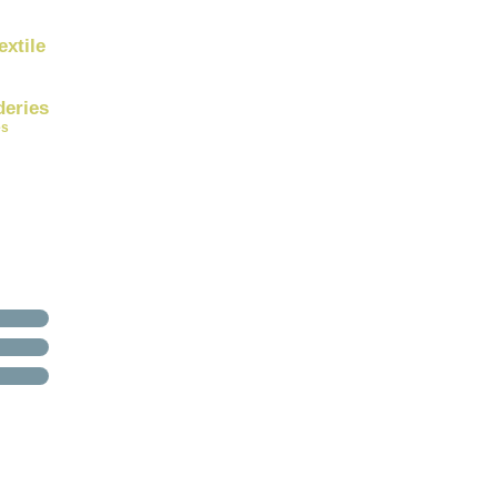
extile
deries
es