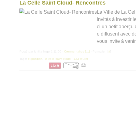
La Celle Saint Cloud- Rencontres
La Ville de La Ce
invités à investir
ci un petit aperçu
e diffusent avec d
vous invite à venir
Posté par le fil a linge à 11:50 -
Commentaires [
…
]
- Permalien [
#
]
Tags:
exposition
,
la celle saint cloud
,
123 touret