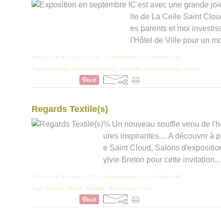
C'est avec une grande joie
lle de La Celle Saint Clo
es parents et moi investis
l'Hôtel de Ville pour un m
Posté par le fil a linge à 14:00 -
Commentaires [
…
]
- Permalien [
#
]
Tags:
exposition
,
la celle saint cloud
,
art textile
,
famille d'artistes
,
touret
Regards Textile(s)
% Un nouveau souffle venu de l'ho
ures inspirantes.... A découvrir à 
e Saint Cloud, Salons d'exposition
ylvie Breton pour cette invitation...
Posté par le fil a linge à 12:16 -
Commentaires [
…
]
- Permalien [
#
]
Tags:
broderie
,
textile
,
IDtextile
,
la celle saint cloud