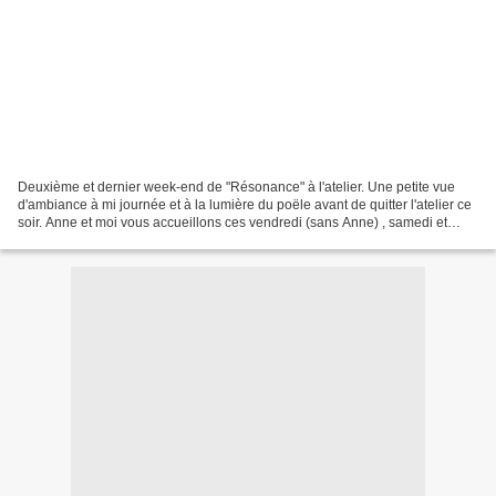
Deuxième et dernier week-end de "Résonance" à l'atelier. Une petite vue
d'ambiance à mi journée et à la lumière du poële avant de quitter l'atelier ce
soir. Anne et moi vous accueillons ces vendredi (sans Anne) , samedi et
dimanche, de 14h à 19h. Atelier...