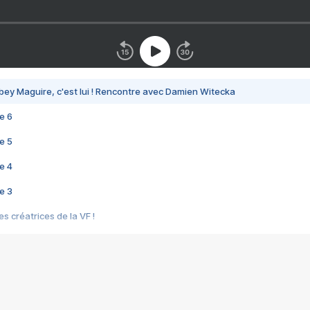
bey Maguire, c'est lui ! Rencontre avec Damien Witecka
e 6
e 5
e 4
e 3
s créatrices de la VF !
e 2
e 1
e Mektoub My Love arrive enfin ! Rencontre avec Shaïn Boumedine et Sal