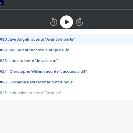
#30 : Eve Angeli raconte "Avant de partir"
#29 : MC Solaar raconte "Bouge de là"
28 : Lorie raconte "Je vais vite"
#27 : Christophe Willem raconte "Jacques a dit"
#26 : Chimène Badi raconte "Entre nous"
#25 : Indochine raconte "3e sexe"
#24 : Zaho raconte "C'est chelou"
#23 : Patrick Bruel raconte "Au café des délices"
#22 : Kyo raconte "Le chemin"