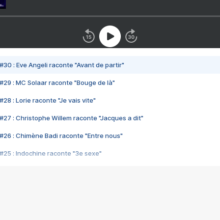
#30 : Eve Angeli raconte "Avant de partir"
#29 : MC Solaar raconte "Bouge de là"
28 : Lorie raconte "Je vais vite"
#27 : Christophe Willem raconte "Jacques a dit"
#26 : Chimène Badi raconte "Entre nous"
#25 : Indochine raconte "3e sexe"
#24 : Zaho raconte "C'est chelou"
#23 : Patrick Bruel raconte "Au café des délices"
#22 : Kyo raconte "Le chemin"