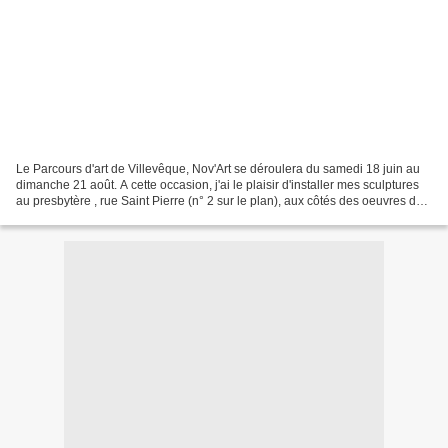
Le Parcours d'art de Villevêque, Nov'Art se déroulera du samedi 18 juin au
dimanche 21 août. A cette occasion, j'ai le plaisir d'installer mes sculptures
au presbytère , rue Saint Pierre (n° 2 sur le plan), aux côtés des oeuvres de
Mona Luison. Je serai...