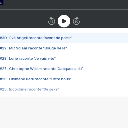
#30 : Eve Angeli raconte "Avant de partir"
#29 : MC Solaar raconte "Bouge de là"
28 : Lorie raconte "Je vais vite"
#27 : Christophe Willem raconte "Jacques a dit"
#26 : Chimène Badi raconte "Entre nous"
#25 : Indochine raconte "3e sexe"
#24 : Zaho raconte "C'est chelou"
#23 : Patrick Bruel raconte "Au café des délices"
#22 : Kyo raconte "Le chemin"