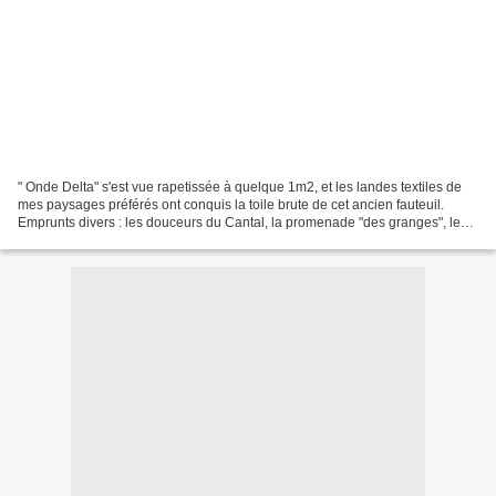
" Onde Delta" s'est vue rapetissée à quelque 1m2, et les landes textiles de
mes paysages préférés ont conquis la toile brute de cet ancien fauteuil.
Emprunts divers : les douceurs du Cantal, la promenade "des granges", les
belles forêts du Vexin, les...