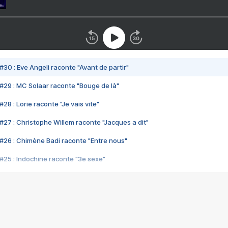
#30 : Eve Angeli raconte "Avant de partir"
#29 : MC Solaar raconte "Bouge de là"
28 : Lorie raconte "Je vais vite"
#27 : Christophe Willem raconte "Jacques a dit"
#26 : Chimène Badi raconte "Entre nous"
#25 : Indochine raconte "3e sexe"
#24 : Zaho raconte "C'est chelou"
#23 : Patrick Bruel raconte "Au café des délices"
#22 : Kyo raconte "Le chemin"