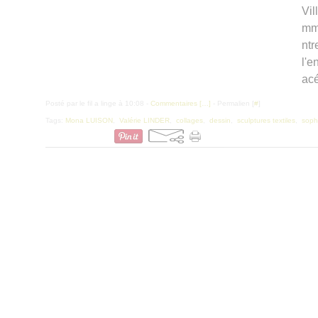
Vil
mme
ntr
l'e
acé
Posté par le fil a linge à 10:08 -
Commentaires [
…
]
- Permalien [
#
]
Tags:
Mona LUISON
,
Valérie LINDER
,
collages
,
dessin
,
sculptures textiles
,
soph