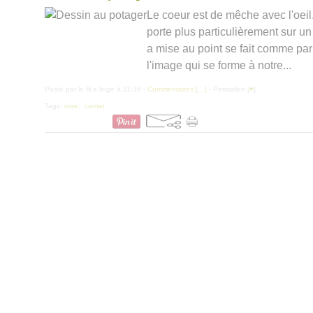
Le coeur est de mêche avec l'oeil... 
porte plus particulièrement sur un
a mise au point se fait comme pa
l'image qui se forme à notre...
Posté par le fil a linge à 11:36 -
Commentaires [
…
]
- Permalien [
#
]
Tags:
rose
,
carnet